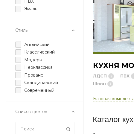
ПВХ
Эмаль
Стиль
Английский
Классический
Модерн
КУХНЯ М
Неоклассика
Прованс
ЛДСП
ПВХ
Скандинавский
Шпон
Современный
Базовая комплект
Список цветов
Каталог кух