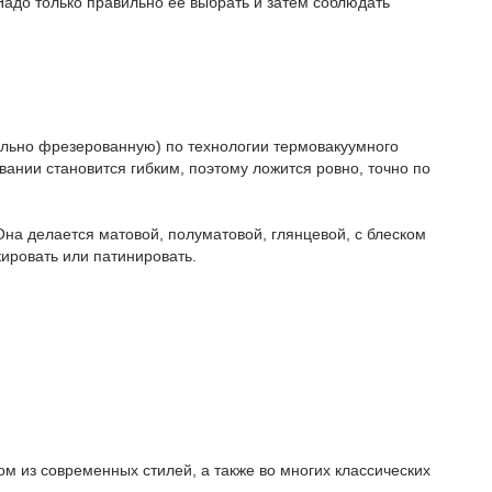
 Надо только правильно ее выбрать и затем соблюдать
ельно фрезерованную) по технологии термовакуумного
ании становится гибким, поэтому ложится ровно, точно по
Она делается матовой, полуматовой, глянцевой, с блеском
кировать или патинировать.
м из современных стилей, а также во многих классических