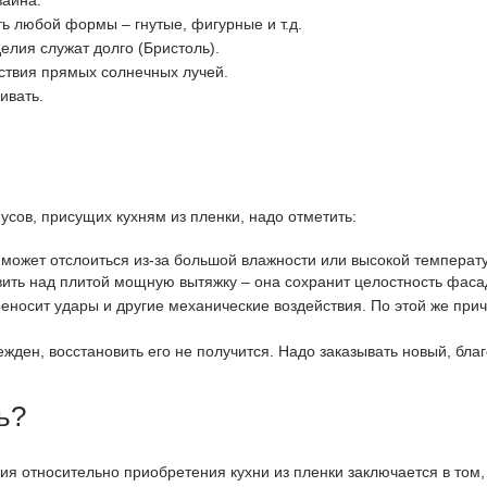
ь любой формы – гнутые, фигурные и т.д.
елия служат долго (Бристоль).
ствия прямых солнечных лучей.
ивать.
сов, присущих кухням из пленки, надо отметить:
может отслоиться из-за большой влажности или высокой температу
ить над плитой мощную вытяжку – она сохранит целостность фаса
еносит удары и другие механические воздействия. По этой же при
жден, восстановить его не получится. Надо заказывать новый, благ
ь?
я относительно приобретения кухни из пленки заключается в том, 