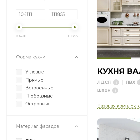
104111
111855
Форма кухни
КУХНЯ В
Угловые
Прямые
ЛДСП
ПВХ
Встроенные
Шпон
П-образные
Островные
Базовая комплект
Материал фасадов