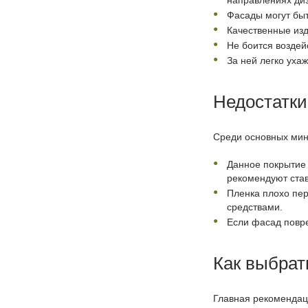
Фасады могут быт
Качественные изд
Не боится воздей
За ней легко ухаж
Недостатки
Среди основных мину
Данное покрытие 
рекомендуют став
Пленка плохо пер
средствами.
Если фасад повре
Как выбрат
Главная рекомендаци