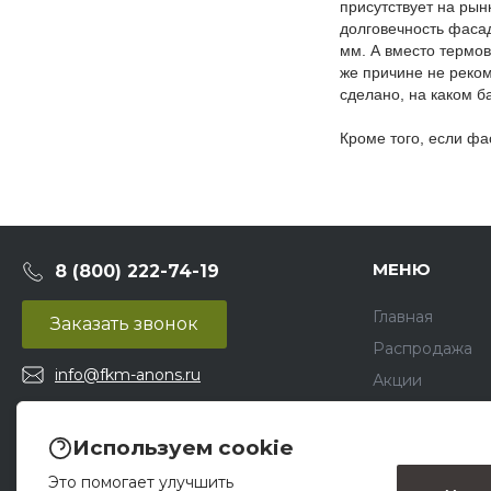
присутствует на рын
долговечность фаса
мм. А вместо термов
же причине не реко
сделано, на каком б
Кроме того, если фа
МЕНЮ
8 (800) 222-74-19
Главная
Заказать звонок
Распродажа
info@fkm-anons.ru
Акции
Франшиза
Контакты
Используем cookie
Это помогает улучшить