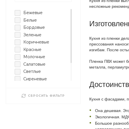
Кухня из пленки выг
несложные рекоменда
Бежевые
Белые
Изготовлен
Бордовые
Зеленые
Кухня из пленки де
Коричневые
прессования наносит
Красные
изгибам. После осты
Молочные
Пленка ПВХ может бы
Салатовые
металла, перламутро
Светлые
Сиреневые
Достоинст
Темные
Цветные
СБРОСИТЬ ФИЛЬТР
Кухня с фасадами, п
Черные
Она дешевая. Эт
Экологичная. МД
Большое разнообр
направлениях ди