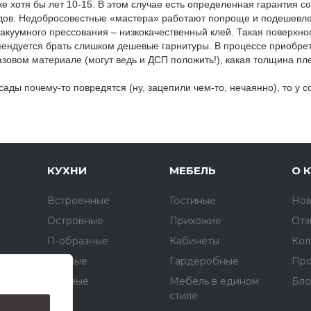
ке хотя бы лет 10-15. В этом случае есть определенная гарантия 
дов. Недобросовестные «мастера» работают попроще и подешевле,
акуумного прессования – низкокачественный клей. Такая поверхнос
мендуется брать слишком дешевые гарнитуры. В процессе приобрет
азовом материале (могут ведь и ДСП положить!), какая толщина пл
сады почему-то повредятся (ну, зацепили чем-то, нечаянно), то у 
КУХНИ
МЕБЕЛЬ
О 
Встроенные
Гостиные
Нов
Островные
Прихожие
Отз
П-образные
Кабинеты
Кол
Прямые
Гардеробные
Про
Угловые
Мебель в едином
Бло
стиле