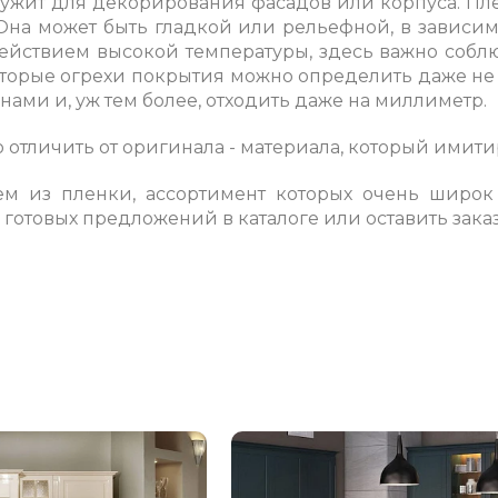
ужит для декорирования фасадов или корпуса. Плен
Она может быть гладкой или рельефной, в зависим
ствием высокой температуры, здесь важно соблюст
оторые огрехи покрытия можно определить даже не
ми и, уж тем более, отходить даже на миллиметр.
отличить от оригинала - материала, который имити
ем из пленки, ассортимент которых очень широк 
 готовых предложений в каталоге или оставить заказ