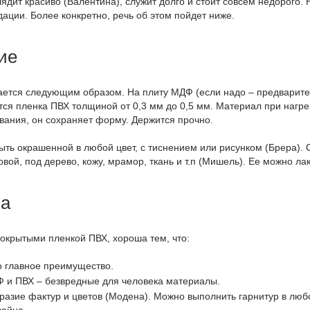
лядит красиво (Валентина), служит долго и стоит совсем недорого.
ции. Более конкретно, речь об этом пойдет ниже.
ие
лается следующим образом. На плиту МДФ (если надо – предварит
ся пленка ПВХ толщиной от 0,3 мм до 0,5 мм. Материал при нагрев
вания, он сохраняет форму. Держится прочно.
ть окрашенной в любой цвет, с тиснением или рисунком (Брера). 
вой, под дерево, кожу, мрамор, ткань и т.п (Мишель). Ее можно ла
ва
окрытыми пленкой ПВХ, хороша тем, что:
о главное преимущество.
Ф и ПВХ – безвредные для человека материалы.
азие фактур и цветов (Модена). Можно выполнить гарнитур в любо
зайна.