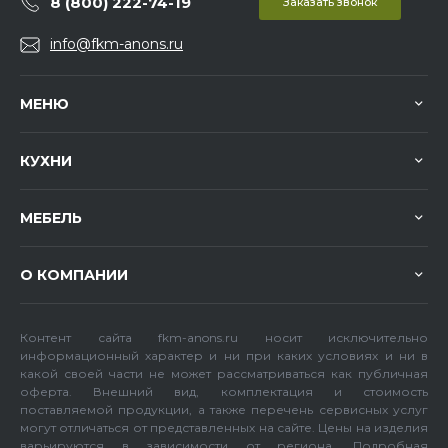
8 (800) 222-74-19
Заказать звонок
info@fkm-anons.ru
МЕНЮ
КУХНИ
МЕБЕЛЬ
О КОМПАНИИ
Контент сайта fkm-anons.ru носит исключительно
информационный характер и ни при каких условиях и ни в
какой своей части не может рассматриваться как публичная
оферта. Внешний вид, комплектация и стоимость
поставляемой продукции, а также перечень сервисных услуг
могут отличаться от представленных на сайте. Цены на изделия
варьируются в зависимости от региона. Подробная