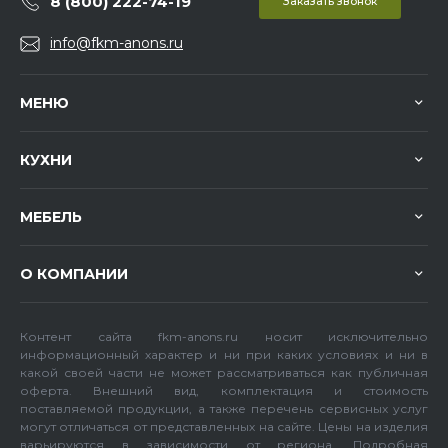
8 (800) 222-74-19
Заказать звонок
info@fkm-anons.ru
МЕНЮ
КУХНИ
МЕБЕЛЬ
О КОМПАНИИ
Контент сайта fkm-anons.ru носит исключительно
информационный характер и ни при каких условиях и ни в
какой своей части не может рассматриваться как публичная
оферта. Внешний вид, комплектация и стоимость
поставляемой продукции, а также перечень сервисных услуг
могут отличаться от представленных на сайте. Цены на изделия
варьируются в зависимости от региона. Подробная