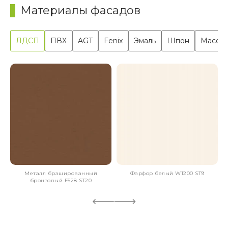
Материалы фасадов
ЛДСП
ПВХ
AGT
Fenix
Эмаль
Шпон
Масси
Металл брашированный
Фарфор белый W1200 ST9
бронзовый F528 ST20