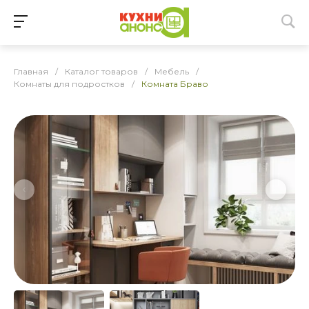
Главная
/
Каталог товаров
/
Мебель
/
Комнаты для подростков
/
Комната Браво