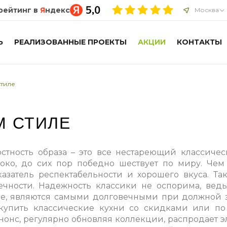
рейтинг в
Я
ндекс
Москва
Ь
РЕАЛИЗОВАННЫЕ ПРОЕКТЫ
АКЦИИ
КОНТАКТЫ
стиле
М СТИЛЕ
стность образа – это все нестареющий классичес
око, до сих пор победно шествует по миру. Че
казатель респектабельности и хорошего вкуса. Т
чности. Надежность классики не оспорима, ведь
ходе, являются самыми долговечными при должной 
купить классические кухни со скидками или по 
Анонс, регулярно обновляя коллекции, распродает 