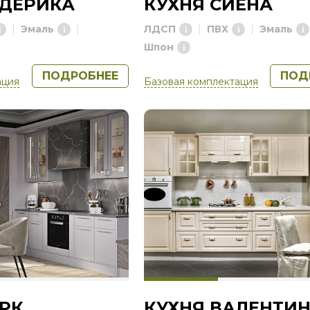
ЕДЕРИКА
КУХНЯ СИЕНА
Эмаль
ЛДСП
ПВХ
Эмаль
Шпон
ПОДРОБНЕЕ
ПОД
ация
Базовая комплектация
РК
КУХНЯ ВАЛЕНТИ