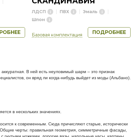
СКАНДИНАВИЯ
ЛДСП
ПВХ
Эмаль
Шпон
РОБНЕЕ
ПОДРОБНЕЕ
Базовая комплектация
и аккуратная. В ней есть неуловимый шарм – это признак
циалистов, он вряд ли когда-нибудь выйдет из моды (Альбано).
яется в нескольких значениях.
тносится к современным. Сюда причисляют старые, исторически
. Общие черты: правильная геометрия, симметричные фасады,
с гнутыми ножками, дорогие вазы, напольные часы, картины