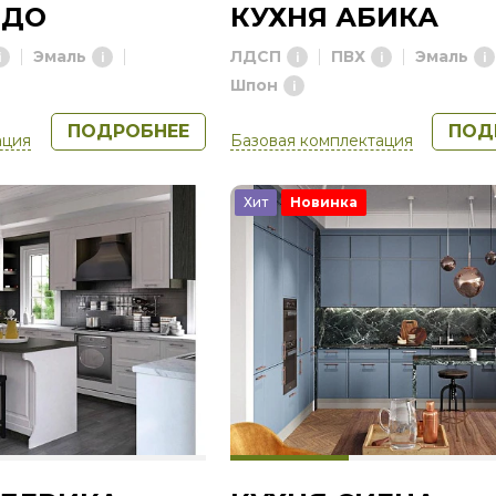
ОДО
КУХНЯ АБИКА
Эмаль
ЛДСП
ПВХ
Эмаль
Шпон
ПОДРОБНЕЕ
ПОД
ация
Базовая комплектация
Хит
Новинка