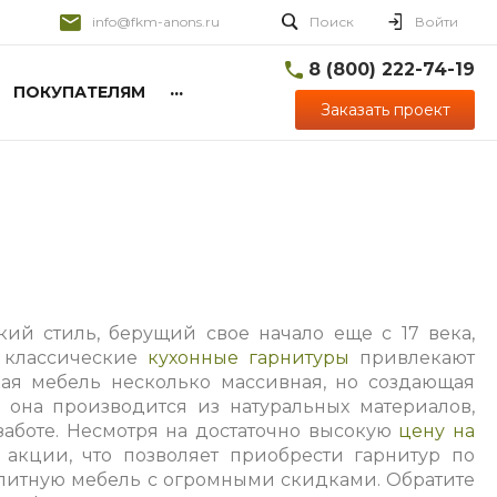
info@fkm-anons.ru
Поиск
Войти
8 (800) 222-74-19
...
ПОКУПАТЕЛЯМ
Заказать проект
кий стиль, берущий свое начало еще с 17 века,
м классические
кухонные гарнитуры
привлекают
акая мебель несколько массивная, но создающая
 она производится из натуральных материалов,
заботе. Несмотря на достаточно высокую
цену на
акции, что позволяет приобрести гарнитур по
элитную мебель с огромными скидками. Обратите