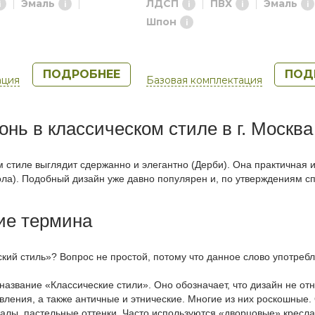
Эмаль
ЛДСП
ПВХ
Эмаль
Шпон
ПОДРОБНЕЕ
ПОД
ация
Базовая комплектация
онь в классическом стиле в г. Москва
м стиле выглядит сдержанно и элегантно (Дерби). Она практичная 
ла). Подобный дизайн уже давно популярен и, по утверждениям спе
ие термина
ский стиль»? Вопрос не простой, потому что данное слово употребл
название «Классические стили». Оно обозначает, что дизайн не о
вления, а также античные и этнические. Многие из них роскошные
лы, пастельные оттенки. Часто используются «дворцовые» кресла 