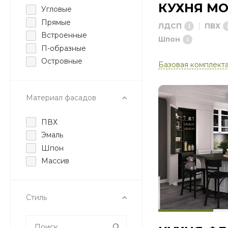
КУХНЯ М
Угловые
Прямые
ЛДСП
ПВХ
Встроенные
Шпон
П-образные
Островные
Базовая комплект
Материал фасадов
ПВХ
Эмаль
Шпон
Массив
Стиль