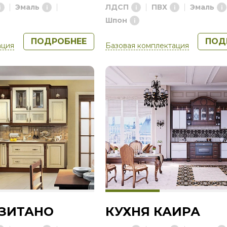
Эмаль
ЛДСП
ПВХ
Эмаль
Шпон
ПОДРОБНЕЕ
ПОД
ация
Базовая комплектация
ОЗИТАНО
КУХНЯ КАИРА