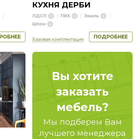
КУХНЯ ДЕРБИ
ЛДСП
ПВХ
Эмаль
Шпон
РОБНЕЕ
ПОДРОБНЕЕ
Базовая комплектация
Вы хотите
заказать
мебель?
Мы подберем Вам
лучшего менеджера