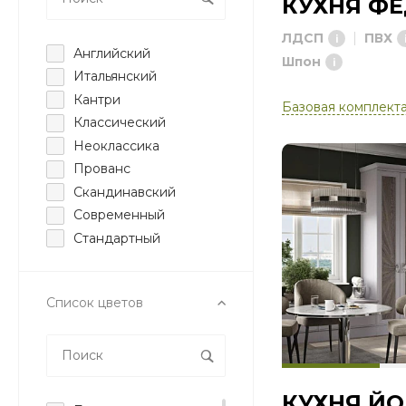
КУХНЯ Ф
ЛДСП
ПВХ
Английский
Шпон
Итальянский
Кантри
Базовая комплект
Классический
Неоклассика
Прованс
Скандинавский
Современный
Стандартный
Список цветов
КУХНЯ ЙО