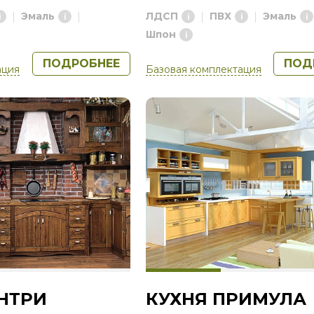
Эмаль
ЛДСП
ПВХ
Эмаль
Шпон
ПОДРОБНЕЕ
ПОД
ация
Базовая комплектация
НТРИ
КУХНЯ ПРИМУЛА