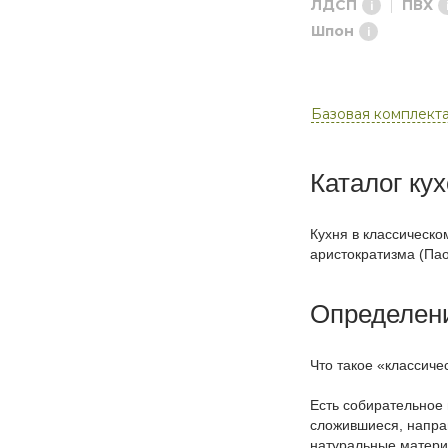
ЛДСП
ПВХ
Шпон
Базовая комплект
Каталог кух
Кухня в классическо
аристократизма (Пао
Определен
Что такое «классиче
Есть собирательное 
сложившиеся, напра
натуральные материа