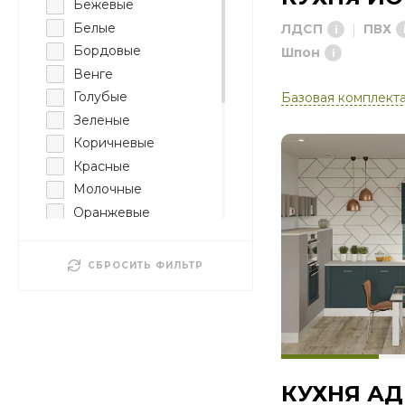
Бежевые
Белые
ЛДСП
ПВХ
Бордовые
Шпон
Венге
Голубые
Базовая комплект
Зеленые
Коричневые
Красные
Молочные
Оранжевые
Розовые
Светлые
СБРОСИТЬ ФИЛЬТР
Серебристые
Серые
Сиреневые
Темные
Фиолетовые
КУХНЯ АД
Цветные