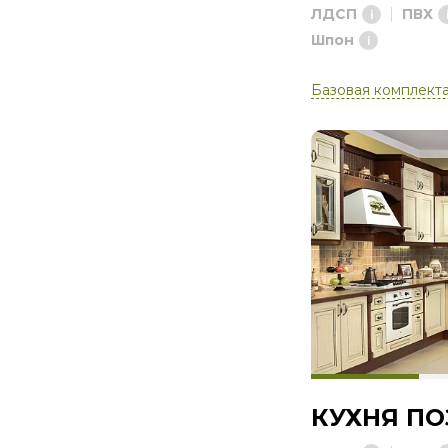
ЛДСП
ПВХ
Шпон
Базовая комплект
КУХНЯ П