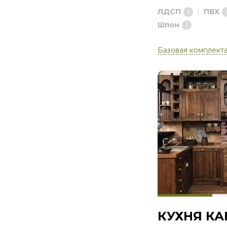
Черные
ЛДСП
ПВХ
Шоколадные
Шпон
Базовая комплект
КУХНЯ КА