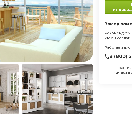
КУХНЯ ПРИМУЛА
170 994 р
индивид
Замер пом
Рекомендуем 
чтобы создать
Работаем дис
8 (800) 
Гарантия
качеств
Влагостойкая столешница ДС
Петли с доводчиком;
Сушка;