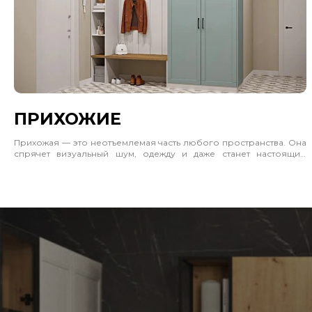
ПРИХОЖИЕ
Прихожая — это неотъемлемая часть любого пространства. Она
спрячет визуальный шум, одежду и даже станет настоящим
акцентом интерьера. Учитывайте, где будет стоять шкаф, сколько
должен вмещать и каким будет пространство рядом. Учитывайте
габариты, материал и цветовое решение. Часто отличным
решением будет позвать замерщика и дизайнера.
Прихожая — это стильный выбор для интерьера. Отлично
впишется в прихожую, гостиную и спальню. Не загромождает
пространство, а делает его лаконичным и законченным.
Делений более чем достаточно. Вы сможете комфортно
расположить любые вещи. Удобные полки справа будут хранить
значимые мелочи.
Приобрести готовый шкаф или сделать на заказ — дело за вами.
Для этого достаточно пригласить замерщика. Есть возможность
выбора среди цветов и следующих материалов: эмаль, шпон,