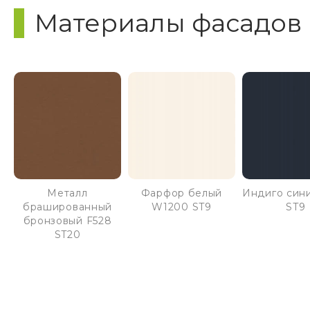
Материалы фасадов
Металл
Фарфор белый
Индиго син
брашированный
W1200 ST9
ST9
бронзовый F528
ST20