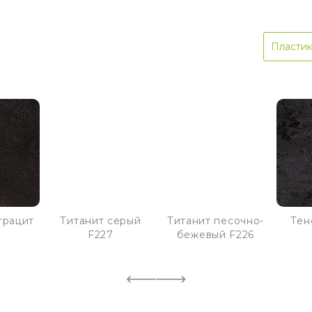
Пласти
трацит
Титанит серый
Титанит песочно-
Тен
F227
бежевый F226