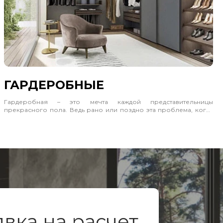
ГАРДЕРОБНЫЕ
Гардеробная – это мечта каждой представительницы
прекрасного пола. Ведь рано или поздно эта проблема, когда
нечего надеть и некуда положить настигает всех. На помощь
придет гардеробная комната или ее элементы.
Если у вас в распоряжении свободное помещение, то вы
просто счастливчик. Сделайте гардеробную систему, и можно
забыть о беспорядке в вещах.
Мебель для гардеробной должна быть универсальной,
подходить для всех видов одежды, начиная от белья и заканчивая
обувью. А это значит наличие многочисленных шкафчиков и
отделений различного назначения, часть для одежды на
плечиках. Кроме того, есть особая защита от пыли. Обратите
явка на расчет
внимание на фотографии в каталоге, где представлены
отличные модели для гардеробных комнат.