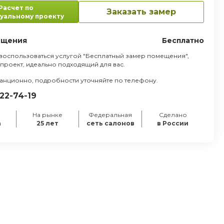
Расчет по
уб.
Заказать замер
уальному проекту
ещения
Бесплатно
воспользоваться услугой "Бесплатный замер помещения",
 проект, идеально подходящий для вас.
танционно, подробности уточняйте по телефону.
222-74-19
На рынке
Федеральная
Сделано
а
25 лет
сеть салонов
в России
П пластик;