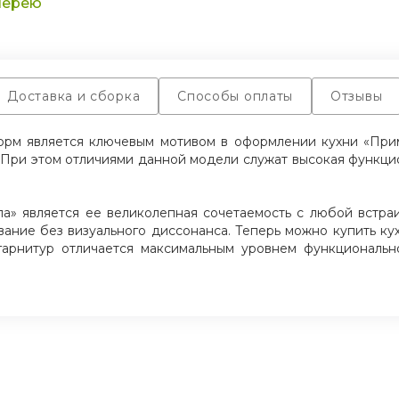
лерею
Выдвижные элементы Arciteh;
Плинтус в цвет столешницы;
Каркас с кромкой ABS 1 мм;
Цоколь;
Доставка и сборка
Способы оплаты
Отзывы
Ручки.
Размер гарнитура 2,4м.
орм является ключевым мотивом в оформлении кухни «Прим
При этом отличиями данной модели служат высокая функцио
а» является ее великолепная сочетаемость с любой встра
вание без визуального диссонанса. Теперь можно купить ку
гарнитур отличается максимальным уровнем функциональн