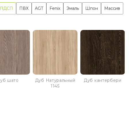
ЛДСП
ПВХ
AGT
Fenix
Эмаль
Шпон
Массив
уб шато
Дуб Натуральный
Дуб кантербери
1145