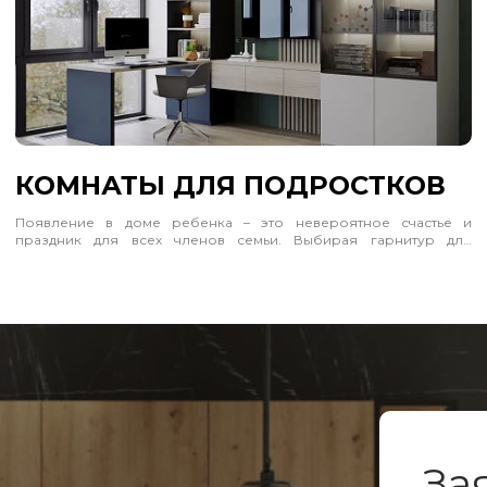
КОМНАТЫ ДЛЯ ПОДРОСТКОВ
Появление в доме ребенка – это невероятное счастье и
праздник для всех членов семьи. Выбирая гарнитур для
маленького непоседы, помните, что он должен отличаться от
обычного («взрослого») не только габаритами, но и
повышенными требованиями к безопасности. Кроме того,
детская мебель должна нести позитив и радость, поэтому для
нее традиционно используются яркие «оптимистичные»
расцветки.
Компания «Анонс» представляет детскую мебель,
изготовленную с соблюдением всех требований и стандартов
качества, что подтверждено многими сертификатами. Яркие
гарнитуры создают веселое настроение, приучают малыша к
образному мышлению, стимулируя его фантазию, развивая
творческий потенциал. Эта мебель вызывает эмоциональный
За
отклик и у детей, и у взрослых. Она функциональна, практична,