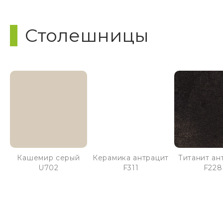
Столешницы
Кашемир серый
Керамика антрацит
Титанит ан
U702
F311
F228