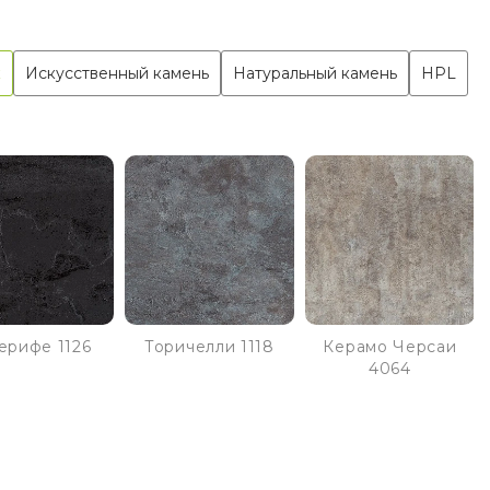
к
Искусственный камень
Натуральный камень
HPL
ерифе 1126
Торичелли 1118
Керамо Черсаи
4064