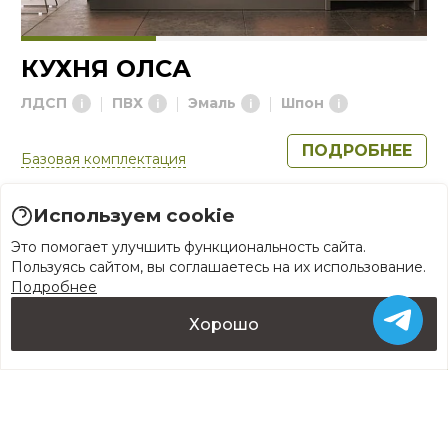
КУХНЯ ОЛСА
ЛДСП
ПВХ
Эмаль
Шпон
ПОДРОБНЕЕ
Базовая комплектация
Используем cookie
Каталог глянцевых кухонь в г.
Это помогает улучшить функциональность сайта.
Москва
Пользуясь сайтом, вы соглашаетесь на их использование.
Подробнее
Хорошо
Каталог
Каталог
Заказать проект
Заказать проект
Контакты
Контакты
8 (800) 222-74-19
Заказать звонок