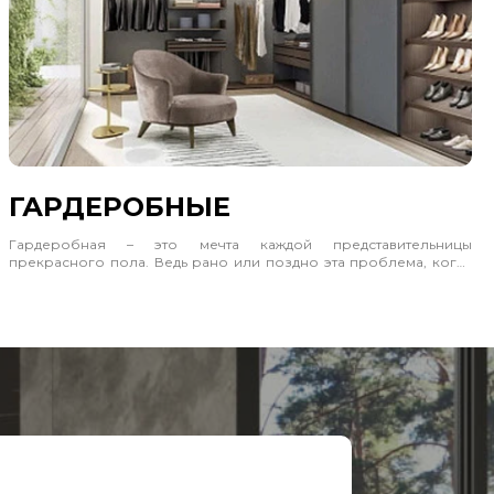
ГАРДЕРОБНЫЕ
Гардеробная – это мечта каждой представительницы
прекрасного пола. Ведь рано или поздно эта проблема, когда
нечего надеть и некуда положить настигает всех. На помощь
придет гардеробная комната или ее элементы.
Если у вас в распоряжении свободное помещение, то вы
просто счастливчик. Сделайте гардеробную систему, и можно
забыть о беспорядке в вещах.
Мебель для гардеробной должна быть универсальной,
подходить для всех видов одежды, начиная от белья и заканчивая
обувью. А это значит наличие многочисленных шкафчиков и
отделений различного назначения, часть для одежды на
плечиках. Кроме того, есть особая защита от пыли. Обратите
внимание на фотографии в каталоге, где представлены