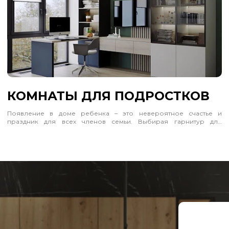
КОМНАТЫ ДЛЯ ПОДРОСТКОВ
Появление в доме ребенка – это невероятное счастье и
праздник для всех членов семьи. Выбирая гарнитур для
маленького непоседы, помните, что он должен отличаться от
обычного («взрослого») не только габаритами, но и
повышенными требованиями к безопасности. Кроме того,
детская мебель должна нести позитив и радость, поэтому для
нее традиционно используются яркие «оптимистичные»
расцветки.
Компания «Анонс» представляет детскую мебель,
изготовленную с соблюдением всех требований и стандартов
качества, что подтверждено многими сертификатами. Яркие
гарнитуры создают веселое настроение, приучают малыша к
образному мышлению, стимулируя его фантазию, развивая
творческий потенциал. Эта мебель вызывает эмоциональный