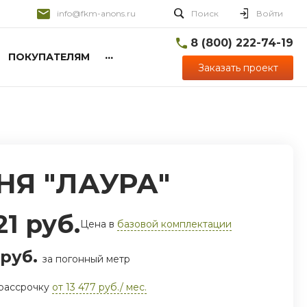
info@fkm-anons.ru
Поиск
Войти
8 (800) 222-74-19
...
ПОКУПАТЕЛЯМ
Заказать проект
НЯ "ЛАУРА"
21 руб.
Цена в
базовой комплектации
 руб.
за погонный метр
 рассрочку
от 13 477 руб./ мес.