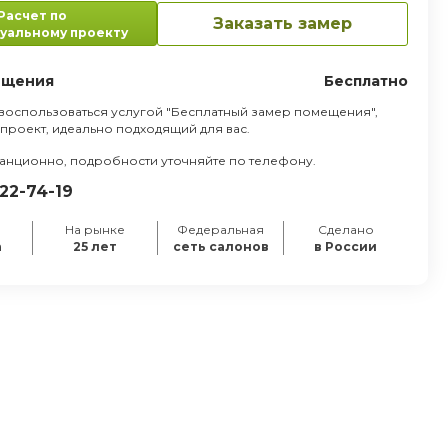
Расчет по
Заказать замер
уальному проекту
ещения
Бесплатно
воспользоваться услугой "Бесплатный замер помещения",
 проект, идеально подходящий для вас.
танционно, подробности уточняйте по телефону.
222-74-19
На рынке
Федеральная
Сделано
а
25 лет
сеть салонов
в России
П пластик;