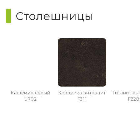
Столешницы
Кашемир серый
Керамика антрацит
Титанит ан
U702
F311
F228