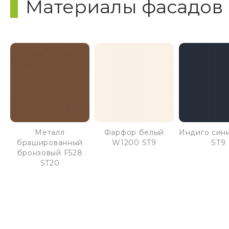
Материалы фасадов
Металл
Фарфор белый
Индиго син
брашированный
W1200 ST9
ST9
бронзовый F528
ST20