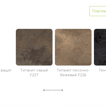
Пласти
трацит
Титанит серый
Титанит песочно-
Тен
F227
бежевый F226