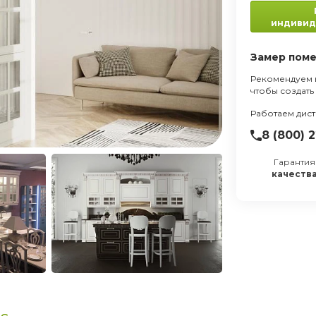
КУХНЯ ЛАУРА
161 721 руб.
индивид
Замер пом
Рекомендуем 
чтобы создать
Работаем дис
8 (800) 
Гарантия
качеств
Влагостойкая столешница ДС
Петли с доводчиком;
Сушка;