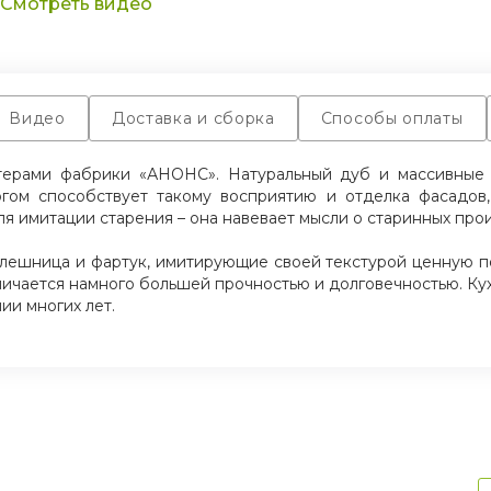
Смотреть видео
Выдвижные элементы Arciteh;
Плинтус в цвет столешницы;
Каркас с кромкой ABS 1 мм;
Цоколь;
Видео
Доставка и сборка
Способы оплаты
Ручки.
Размер гарнитура 2,4м.
терами фабрики «АНОНС». Натуральный дуб и массивные
гом способствует такому восприятию и отделка фасадов,
я имитации старения – она навевает мысли о старинных про
лешница и фартук, имитирующие своей текстурой ценную по
ичается намного большей прочностью и долговечностью. Ку
ии многих лет.