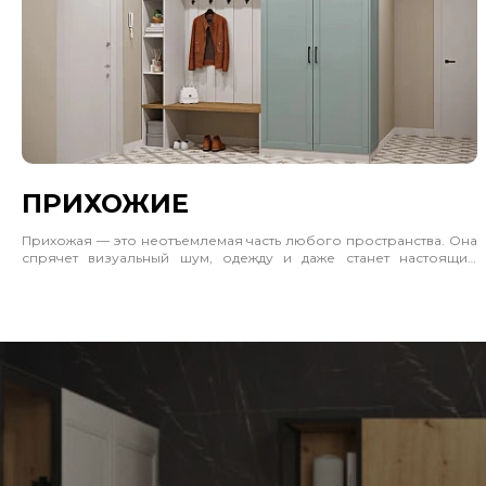
ПРИХОЖИЕ
Прихожая — это неотъемлемая часть любого пространства. Она
спрячет визуальный шум, одежду и даже станет настоящим
акцентом интерьера. Учитывайте, где будет стоять шкаф, сколько
должен вмещать и каким будет пространство рядом. Учитывайте
габариты, материал и цветовое решение. Часто отличным
решением будет позвать замерщика и дизайнера.
Прихожая — это стильный выбор для интерьера. Отлично
впишется в прихожую, гостиную и спальню. Не загромождает
пространство, а делает его лаконичным и законченным.
Делений более чем достаточно. Вы сможете комфортно
расположить любые вещи. Удобные полки справа будут хранить
значимые мелочи.
Приобрести готовый шкаф или сделать на заказ — дело за вами.
Для этого достаточно пригласить замерщика. Есть возможность