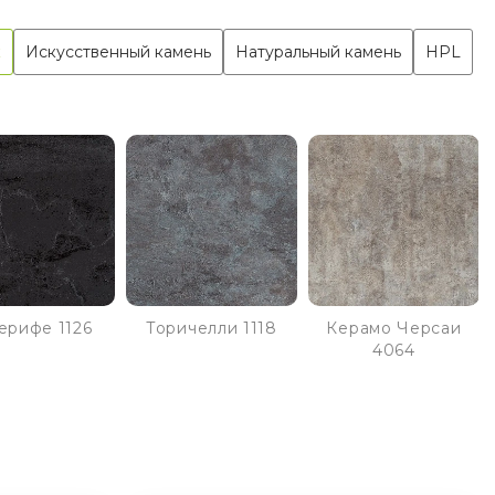
к
Искусственный камень
Натуральный камень
HPL
ерифе 1126
Торичелли 1118
Керамо Черсаи
4064