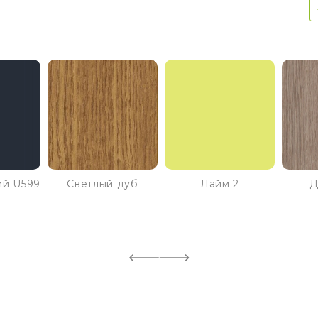
ий U599
Светлый дуб
Лайм 2
Д