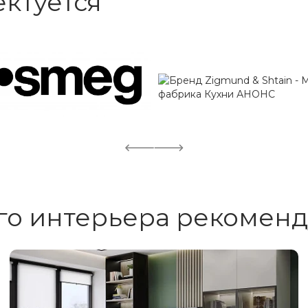
ктуется
го интерьера рекоменд