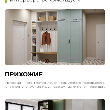
ПРИХОЖИЕ
Прихожая — это неотъемлемая часть любого пространства.
Она спрячет визуальный шум, одежду и даже станет настоящим
акцентом интерьера. Учитывайте, где будет стоять шкаф,
сколько должен вмещать и каким будет пространство рядом.
Учитывайте габариты, материал и цветовое решение. Часто
отличным решением будет позвать замерщика и дизайнера.