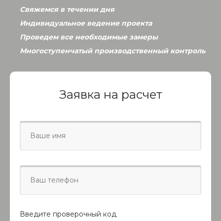
это не значит, что гардеробную обустроить не получится. Для
Свяжемся в течении дня
этого используется стандартный шкаф-купе, отличающийся
большими размерами и универсальностью либо встроенные
Индивидуальное ведение проекта
двери, которые отделяют часть комнаты.
Проведем все необходимые замеры
Нужно помнить, что гардеробная - это не прихоть, а
Многоступенчатый производственный контроль
стремление навести порядок одежду и обувь и избавиться от
захламления.
Заявка на расчет
Введите проверочный код