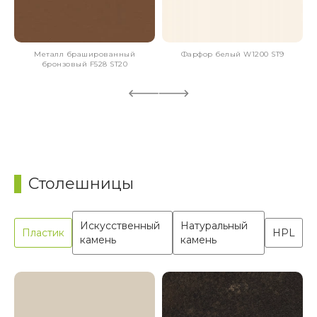
Металл брашированный
Фарфор белый W1200 ST9
бронзовый F528 ST20
Столешницы
Искусственный
Натуральный
Пластик
HPL
камень
камень