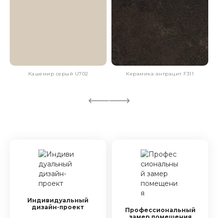
Кашемир серый U702
Керамика антрацит F311
Индивидуальный
дизайн-проект
Профессиональный
замер помещения