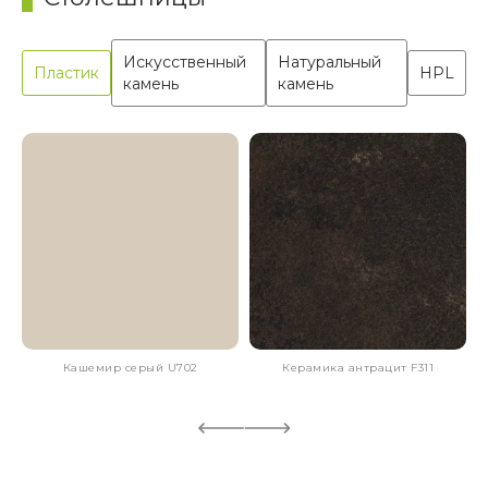
Искусственный
Натуральный
Пластик
HPL
камень
камень
Кашемир серый U702
Керамика антрацит F311