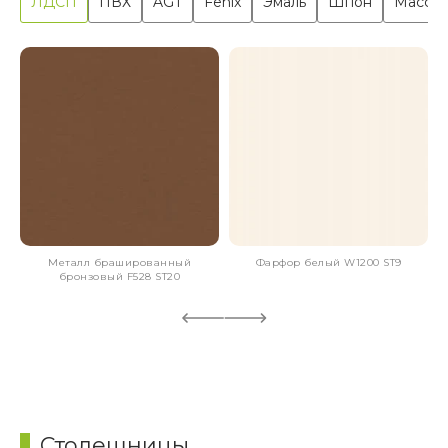
ЛДСП
ПВХ
AGT
Fenix
Эмаль
Шпон
Масси
Металл брашированный
Фарфор белый W1200 ST9
бронзовый F528 ST20
Столешницы