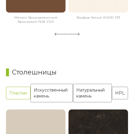
Металл брашированный
Фарфор белый W1200 ST9
бронзовый F528 ST20
Столешницы
Искусственный
Натуральный
Пластик
HPL
камень
камень