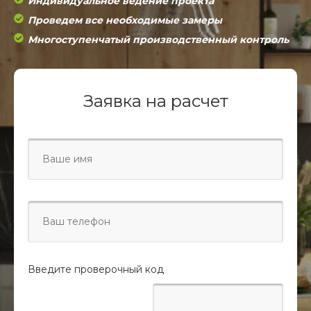
Индивидуальное ведение проекта
двери, которые отделяют часть комнаты.
Проведем все необходимые замеры
Нужно помнить, что гардеробная - это не прихоть, а
Многоступенчатый производственный контроль
стремление навести порядок одежду и обувь и избавиться от
захламления.
Заявка на расчет
Введите проверочный код