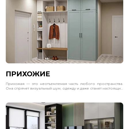
ПРИХОЖИЕ
Прихожая — это неотъемлемая часть любого пространства.
Она спрячет визуальный шум, одежду и даже станет настоящим
акцентом интерьера. Учитывайте, где будет стоять шкаф,
сколько должен вмещать и каким будет пространство рядом.
Учитывайте габариты, материал и цветовое решение. Часто
отличным решением будет позвать замерщика и дизайнера.
Прихожая — это стильный выбор для интерьера. Отлично
впишется в прихожую, гостиную и спальню. Не загромождает
пространство, а делает его лаконичным и законченным.