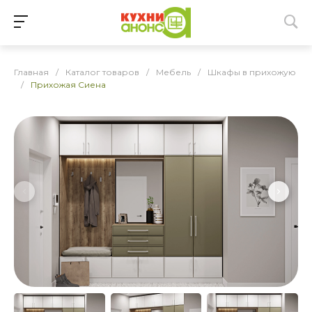
Главная
/
Каталог товаров
/
Мебель
/
Шкафы в прихожую
/
Прихожая Сиена