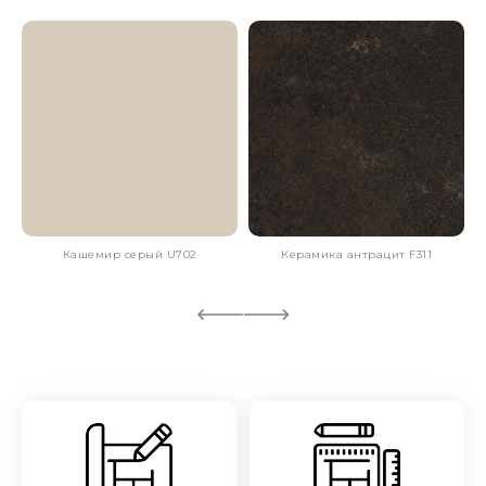
Кашемир серый U702
Керамика антрацит F311