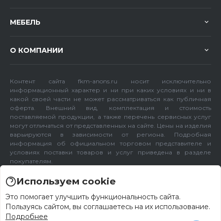
МЕБЕЛЬ
О КОМПАНИИ
Контент сайта fkm-anons.ru носит исключительно
информационный характер и ни при каких условиях и ни в
какой своей части не может рассматриваться как публичная
оферта. Внешний вид, комплектация и стоимость
поставляемой продукции, а также перечень сервисных услуг
могут отличаться от представленных на сайте. Цены на изделия
варьируются в зависимости от региона. Подробная
информация об официальном торговом представителе и
условиях поставки товаров и услуг приведена в разделе
покупателям.
Используем cookie
Это помогает улучшить функциональность сайта.
Пользуясь сайтом, вы соглашаетесь на их использование.
Подробнее