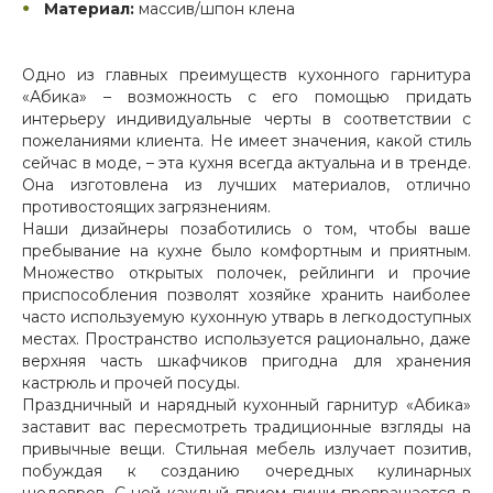
Материал:
массив/шпон клена
Одно из главных преимуществ кухонного гарнитура
«Абика» – возможность с его помощью придать
интерьеру индивидуальные черты в соответствии с
пожеланиями клиента. Не имеет значения, какой стиль
сейчас в моде, – эта кухня всегда актуальна и в тренде.
Она изготовлена из лучших материалов, отлично
противостоящих загрязнениям.
Наши дизайнеры позаботились о том, чтобы ваше
пребывание на кухне было комфортным и приятным.
Множество открытых полочек, рейлинги и прочие
приспособления позволят хозяйке хранить наиболее
часто используемую кухонную утварь в легкодоступных
местах. Пространство используется рационально, даже
верхняя часть шкафчиков пригодна для хранения
кастрюль и прочей посуды.
Праздничный и нарядный кухонный гарнитур «Абика»
заставит вас пересмотреть традиционные взгляды на
привычные вещи. Стильная мебель излучает позитив,
побуждая к созданию очередных кулинарных
шедевров. С ней каждый прием пищи превращается в