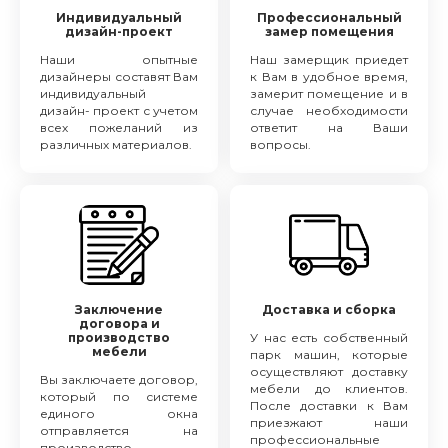
Индивидуальный
Профессиональный
дизайн-проект
замер помещения
Наши опытные
Наш замерщик приедет
дизайнеры составят Вам
к Вам в удобное время,
индивидуальный
замерит помещение и в
дизайн- проект с учетом
случае необходимости
всех пожеланий из
ответит на Ваши
различных материалов.
вопросы.
Заключение
Доставка и сборка
договора и
производство
У нас есть собственный
мебели
парк машин, которые
осуществляют доставку
Вы заключаете договор,
мебели до клиентов.
который по системе
После доставки к Вам
единого окна
приезжают наши
отправляется на
профессиональные
производство