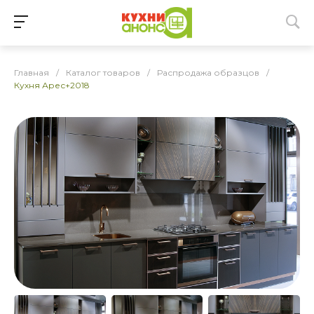
Главная
/
Каталог товаров
/
Распродажа образцов
/
Кухня Арес+2018