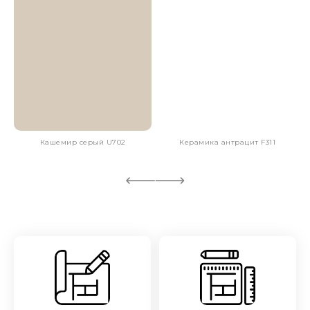
Кашемир серый U702
Керамика антрацит F311