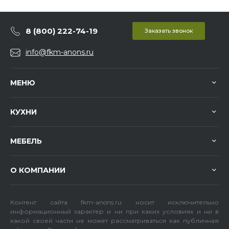
8 (800) 222-74-19
Заказать звонок
info@fkm-anons.ru
МЕНЮ
КУХНИ
МЕБЕЛЬ
О КОМПАНИИ
Контент сайта fkm-anons.ru носит исключительно
информационный характер и ни при каких условиях и ни в
какой своей части не может рассматриваться как публичная