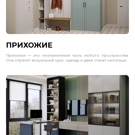
ПРИХОЖИЕ
Прихожая — это неотъемлемая часть любого пространства.
Она спрячет визуальный шум, одежду и даже станет настоящим
акцентом интерьера. Учитывайте, где будет стоять шкаф,
сколько должен вмещать и каким будет пространство рядом.
Учитывайте габариты, материал и цветовое решение. Часто
отличным решением будет позвать замерщика и дизайнера.
Прихожая — это стильный выбор для интерьера. Отлично
впишется в прихожую, гостиную и спальню. Не загромождает
пространство, а делает его лаконичным и законченным.
Делений более чем достаточно. Вы сможете комфортно
расположить любые вещи. Удобные полки справа будут
хранить значимые мелочи.
Приобрести готовый шкаф или сделать на заказ — дело за
вами. Для этого достаточно пригласить замерщика. Есть
возможность выбора среди цветов и следующих материалов:
эмаль, шпон, alvic или ЛДСП.