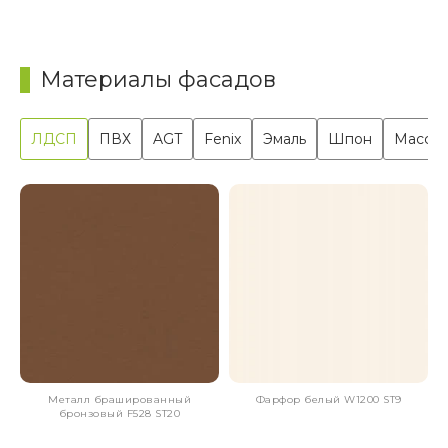
Материалы фасадов
ЛДСП
ПВХ
AGT
Fenix
Эмаль
Шпон
Масси
Металл брашированный
Фарфор белый W1200 ST9
бронзовый F528 ST20