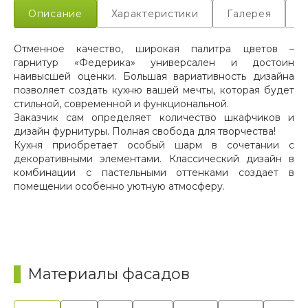
цвет столешницы;
Описание
Характеристики
Галерея
Д
омкой ABS 1 мм;
Отменное качество, широкая палитра цветов –
гарнитур «Федерика» универсален и достоин
итура 2,4м.
наивысшей оценки. Большая вариативность дизайна
позволяет создать кухню вашей мечты, которая будет
стильной, современной и функциональной.
Заказчик сам определяет количество шкафчиков и
дизайн фурнитуры. Полная свобода для творчества!
Кухня приобретает особый шарм в сочетании с
декоративными элементами. Классический дизайн в
комбинации с пастельными оттенками создает в
помещении особенно уютную атмосферу.
Материалы фасадов