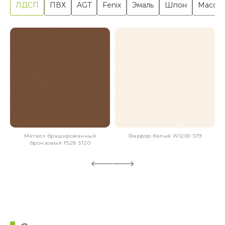
ЛДСП
ПВХ
AGT
Fenix
Эмаль
Шпон
Масси
Металл брашированный
Фарфор белый W1200 ST9
бронзовый F528 ST20