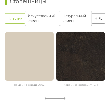
Столешницы
Искусственный
Натуральный
Пластик
HPL
камень
камень
Кашемир серый U702
Керамика антрацит F311