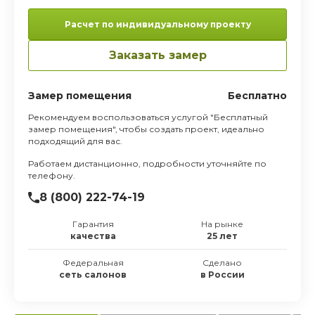
Расчет по индивидуальному проекту
Заказать замер
Замер помещения
Бесплатно
Рекомендуем воспользоваться услугой "Бесплатный
замер помещения", чтобы создать проект, идеально
подходящий для вас.
Работаем дистанционно, подробности уточняйте по
телефону.
8 (800) 222-74-19
Гарантия
На рынке
качества
25 лет
ая столешница ДСП пластик;
водчиком;
Федеральная
Сделано
сеть салонов
в России
элементы Arciteh;