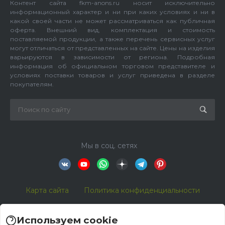
Контент сайта fkm-anons.ru носит исключительно
информационный характер и ни при каких условиях и ни в
какой своей части не может рассматриваться как публичная
оферта. Внешний вид, комплектация и стоимость
поставляемой продукции, а также перечень сервисных услуг
могут отличаться от представленных на сайте. Цены на изделия
варьируются в зависимости от региона. Подробная
информация об официальном торговом представителе и
условиях поставки товаров и услуг приведена в разделе
покупателям.
Мы в соц. сетях
Карта сайта
Политика конфиденциальности
Используем cookie