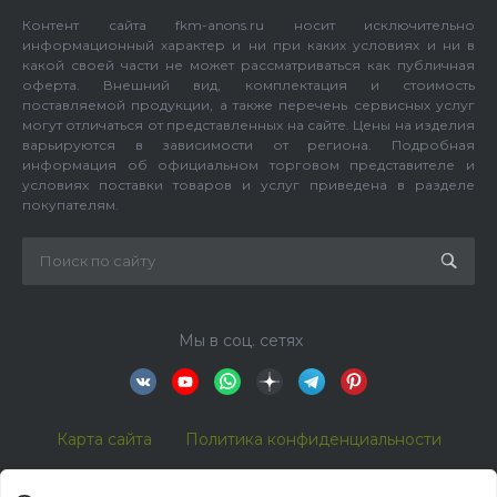
Контент сайта fkm-anons.ru носит исключительно
информационный характер и ни при каких условиях и ни в
какой своей части не может рассматриваться как публичная
оферта. Внешний вид, комплектация и стоимость
поставляемой продукции, а также перечень сервисных услуг
могут отличаться от представленных на сайте. Цены на изделия
варьируются в зависимости от региона. Подробная
информация об официальном торговом представителе и
условиях поставки товаров и услуг приведена в разделе
покупателям.
Мы в соц. сетях
Карта сайта
Политика конфиденциальности