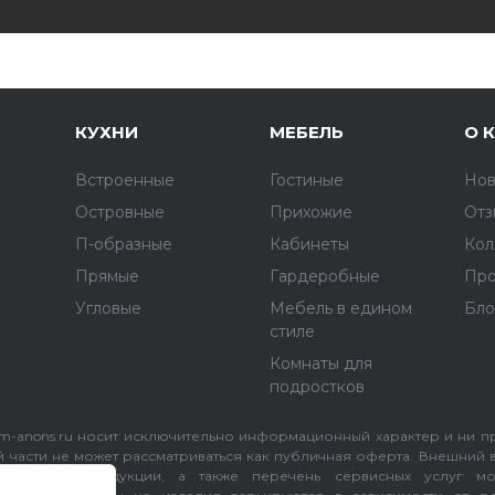
КУХНИ
МЕБЕЛЬ
О 
Встроенные
Гостиные
Нов
Островные
Прихожие
Отз
П-образные
Кабинеты
Кол
Прямые
Гардеробные
Про
Угловые
Мебель в едином
Бло
стиле
Комнаты для
подростков
km-anons.ru носит исключительно информационный характер и ни пр
й части не может рассматриваться как публичная оферта. Внешний 
тавляемой продукции, а также перечень сервисных услуг мо