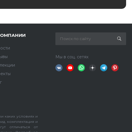
КОМПАНИИ
ости
ывы
Мы в соц. сетях
лекции
екты
г
и каких условиях и
вид, комплектация и
гут отличаться от