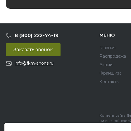
МЕНЮ
8 (800) 222-74-19
Главная
Заказать звонок
Распродажа
info@fkm-anons.ru
Акции
Франшиза
Контакты
Контент сайта f
ни в какой свое
стоимость пос